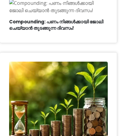
Compounding: പണം നിങ്ങൾക്കായി ജോലി
ചെയ്യാൻ തുടങ്ങുന്ന ദിവസം!