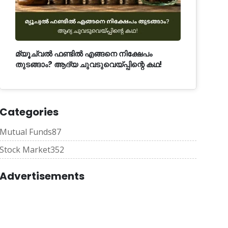
മ്യൂച്വൽ ഫണ്ടിൽ എങ്ങനെ നിക്ഷേപം
തുടങ്ങാം? ആദ്യ ചുവടുവെയ്പ്പിന്റെ കഥ!
Categories
Mutual Funds
87
Stock Market
352
Advertisements