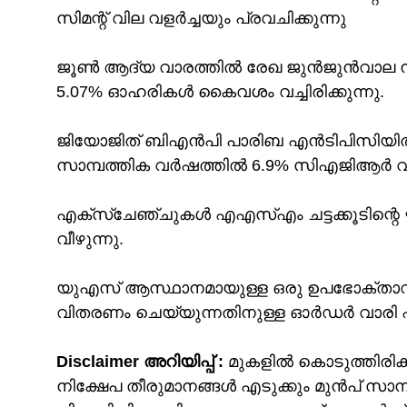
സിമന്റ് വില വളർച്ചയും പ്രവചിക്കുന്നു
ജൂൺ ആദ്യ വാരത്തിൽ രേഖ ജുൻജുൻവാല നസാ
5.07% ഓഹരികൾ കൈവശം വച്ചിരിക്കുന്നു.
ജിയോജിത് ബിഎൻപി പാരിബ എൻ‌ടി‌പി‌സിയിൽ 
സാമ്പത്തിക വർഷത്തിൽ 6.9% സിഎജിആർ വരുമ
എക്സ്ചേഞ്ചുകൾ എഎസ്എം ചട്ടക്കൂടിന്റെ 
വീഴുന്നു.
യുഎസ് ആസ്ഥാനമായുള്ള ഒരു ഉപഭോക്താവി
വിതരണം ചെയ്യുന്നതിനുള്ള ഓർഡർ വാരി എനർ
Disclaimer അറിയിപ്പ് :
മുകളില്‍ കൊടുത്തിരി
നിക്ഷേപ തീരുമാനങ്ങള്‍ എടുക്കും മുന്‍പ് സാ