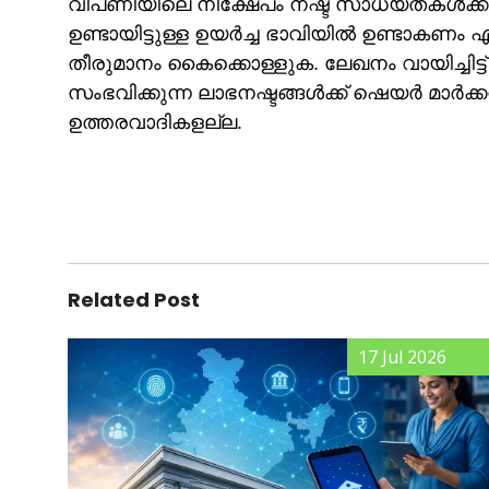
വിപണിയിലെ നിക്ഷേപം നഷ്ട സാധ്യതകള്‍ക്ക
ഉണ്ടായിട്ടുള്ള ഉയർച്ച ഭാവിയിൽ ഉണ്ടാകണം എന
തീരുമാനം കൈക്കൊള്ളുക. ലേഖനം വായിച്ചിട്ട്
സംഭവിക്കുന്ന ലാഭനഷ്ടങ്ങള്‍ക്ക് ഷെയർ മാർ
ഉത്തരവാദികളല്ല.
Related Post
17 Jul 2026