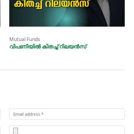
Mutual Funds
വിപണിയിൽ കിതച്ച് റിലയൻസ്