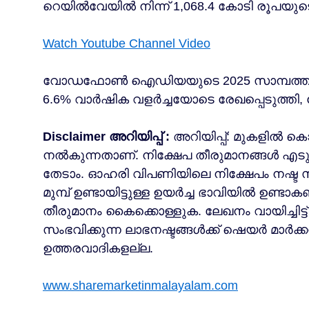
റെയിൽവേയിൽ നിന്ന് 1,068.4 കോടി രൂപയുട
Watch Youtube Channel Video
വോഡഫോൺ ഐഡിയയുടെ 2025 സാമ്പത്തിക വർ
6.6% വാർഷിക വളർച്ചയോടെ രേഖപ്പെടുത്തി, ഫ
Disclaimer അറിയിപ്പ് :
അറിയിപ്പ്: മുകളില്‍ 
നൽകുന്നതാണ്. നിക്ഷേപ തീരുമാനങ്ങള്‍ എടുക്ക
തേടാം. ഓഹരി വിപണിയിലെ നിക്ഷേപം നഷ്ട
മുമ്പ് ഉണ്ടായിട്ടുള്ള ഉയർച്ച ഭാവിയിൽ ഉണ്ടാ
തീരുമാനം കൈക്കൊള്ളുക. ലേഖനം വായിച്ചിട്ട്
സംഭവിക്കുന്ന ലാഭനഷ്ടങ്ങള്‍ക്ക് ഷെയർ മാർ
ഉത്തരവാദികളല്ല.
www.sharemarketinmalayalam.com