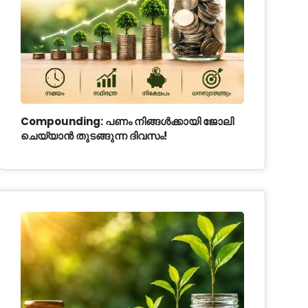
Compounding: പണം നിങ്ങൾക്കായി ജോലി
ചെയ്യാൻ തുടങ്ങുന്ന ദിവസം!