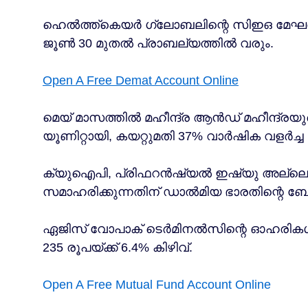
ഹെൽത്ത്കെയർ ഗ്ലോബലിന്റെ സിഇഒ മേഘരാജ് 
ജൂൺ 30 മുതൽ പ്രാബല്യത്തിൽ വരും.
Open A Free Demat Account Online
മെയ് മാസത്തിൽ മഹീന്ദ്ര ആൻഡ് മഹീന്ദ്രയു
യൂണിറ്റായി, കയറ്റുമതി 37% വാർഷിക വളർച്ച
ക്യുഐപി, പ്രിഫറൻഷ്യൽ ഇഷ്യു അല്ലെങ്കിൽ
സമാഹരിക്കുന്നതിന് ഡാൽമിയ ഭാരതിന്റെ 
ഏജിസ് വോപാക് ടെർമിനൽസിന്റെ ഓഹരികൾ 22
235 രൂപയ്ക്ക് 6.4% കിഴിവ്.
Open A Free Mutual Fund Account Online