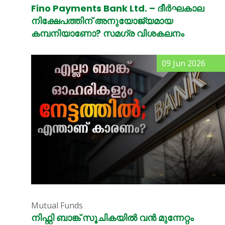
Fino Payments Bank Ltd. – ദീർഘകാല
നിക്ഷേപത്തിന് അനുയോജ്യമായ
കമ്പനിയാണോ? സമഗ്ര വിശകലനം
09 Jun 2026
Mutual Funds
നിഫ്റ്റി ബാങ്ക് സൂചികയിൽ വൻ മുന്നേറ്റം