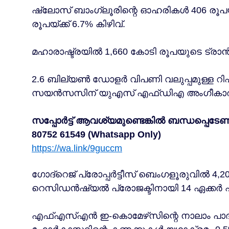
ഷ്ലോസ് ബാംഗ്ലൂരിന്റെ ഓഹരികൾ 406 രൂപയ്ക
രൂപയ്ക്ക് 6.7% കിഴിവ്.
മഹാരാഷ്ട്രയിൽ 1,660 കോടി രൂപയുടെ ട്രാൻസ
2.6 ബില്യൺ ഡോളർ വിപണി വലുപ്പമുള്ള 
സയൻസസിന് യുഎസ് എഫ്ഡിഎ അംഗീകാരം ല
സപ്പോർട്ട് ആവശ്യമുണ്ടെങ്കിൽ ബന്ധപ്പെടേണ്
80752 61549 (Whatsapp Only)
https://wa.link/9guccm
ഗോദ്‌റെജ് പ്രോപ്പർട്ടീസ് ബെംഗളൂരുവിൽ 4,
റെസിഡൻഷ്യൽ പ്രോജക്ടിനായി 14 ഏക്കർ ഏറ
എഫ്എസ്എൻ ഇ-കൊമേഴ്‌സിന്റെ നാലാം പാദ അ