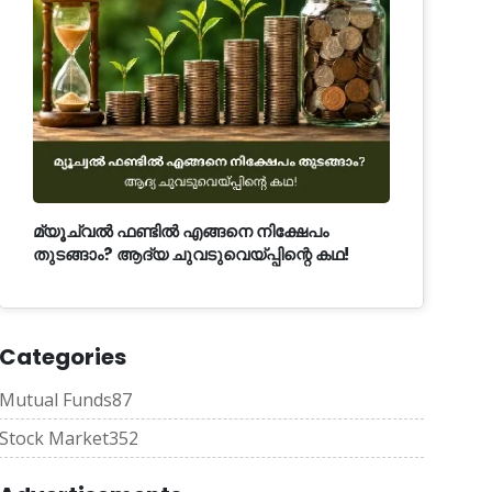
മ്യൂച്വൽ ഫണ്ടിൽ എങ്ങനെ നിക്ഷേപം
തുടങ്ങാം? ആദ്യ ചുവടുവെയ്പ്പിന്റെ കഥ!
Categories
Mutual Funds
87
Stock Market
352