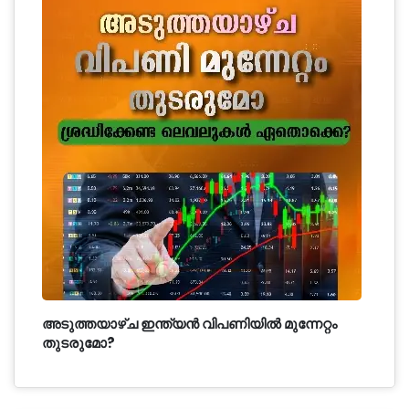
അടുത്തയാഴ്ച ഇന്ത്യൻ വിപണിയിൽ മുന്നേറ്റം
തുടരുമോ?