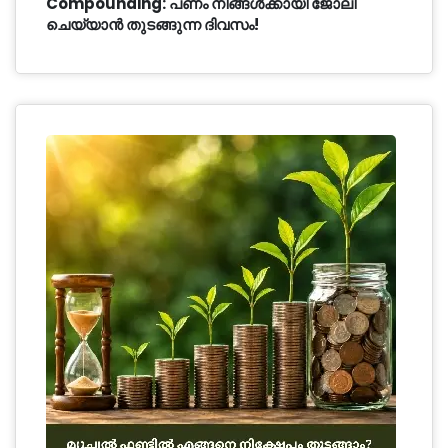
Compounding: പണം നിങ്ങൾക്കായി ജോലി
ചെയ്യാൻ തുടങ്ങുന്ന ദിവസം!