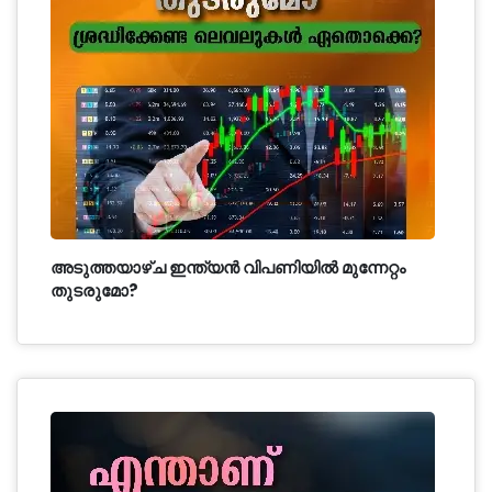
അടുത്തയാഴ്ച ഇന്ത്യൻ വിപണിയിൽ മുന്നേറ്റം
തുടരുമോ?