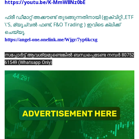
https://youtu.be/K-MmW8Nz0bE
ഫ്രീ ഡീമാറ്റ് അക്കൗണ്ട് തുടങ്ങുന്നതിനായി (ഇക്വിറ്റി ,ETF
\'S, മ്യൂച്വൽ ഫണ്ട്, F&O Trading ) ഇവിടെ ക്ലിക്ക്
ചെയ്യൂ.
https://angel-one.onelink.me/Wjgr/7yp6kcxg
സപ്പോർട്ട് ആവശ്യമുണ്ടെങ്കിൽ ബന്ധപ്പെടേണ്ട നമ്പർ 80752
61549 (Whatsapp Only)