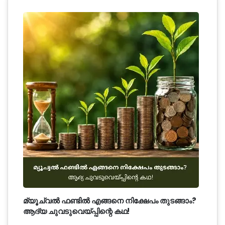
മ്യൂച്വൽ ഫണ്ടിൽ എങ്ങനെ നിക്ഷേപം തുടങ്ങാം?
ആദ്യ ചുവടുവെയ്പ്പിന്റെ കഥ!