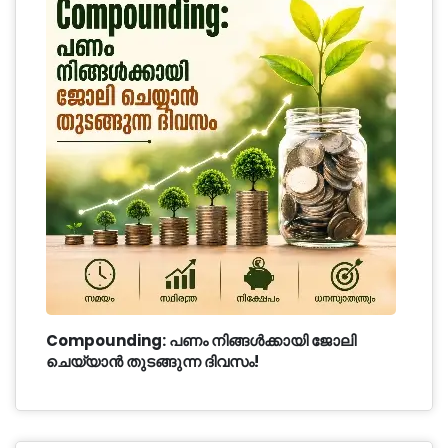
Compounding: പണം നിങ്ങൾക്കായി ജോലി
ചെയ്യാൻ തുടങ്ങുന്ന ദിവസം!