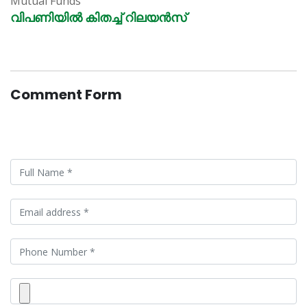
Mutual Funds
വിപണിയിൽ കിതച്ച് റിലയൻസ്
Comment Form