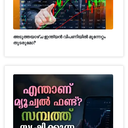
അടുത്തയാഴ്ച ഇന്ത്യൻ വിപണിയിൽ മുന്നേറ്റം
തുടരുമോ?