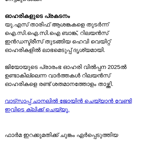
ഓഹരികളുടെ പ്രകടനം
യു.എസ് താരിഫ് ആശങ്കകളെ തുടര്‍ന്ന്
ഐ.സി.ഐ.സി.ഐ ബാങ്ക്, റിലയന്‍സ്
ഇന്‍ഡസ്ട്രീസ് തുടങ്ങിയ ഹെവി വെയിറ്റ്
ഓഹരികളില്‍ ലാഭമെടുപ്പ് ദൃശ്യമായി.
ജിയോയുടെ പ്രാരംഭ ഓഹരി വില്‍പ്പന 2025ല്‍
ഉണ്ടാകില്ലെന്ന വാര്‍ത്തകള്‍ റിലയന്‍സ്
ഓഹരികളെ രണ്ട് ശതമാനത്തോളം താഴ്ത്തി.
വാട്സാപ്പ് ചാനലിൽ ജോയിൻ ചെയ്യാൻ വേണ്ടി
ഇവിടെ ക്ലിക്ക് ചെയ്യൂ.
ഫാര്‍മ ഇറക്കുമതിക്ക് ചുങ്കം ഏര്‍പ്പെടുത്തിയ