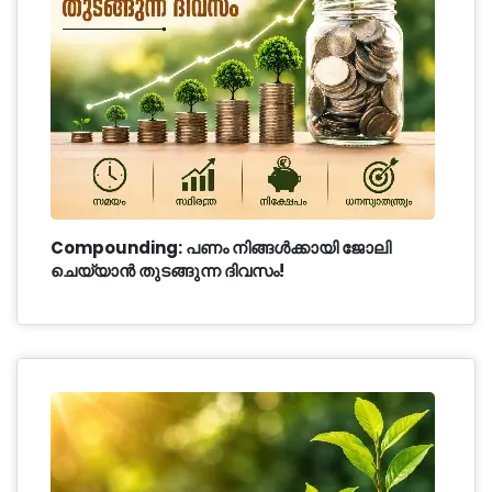
Compounding: പണം നിങ്ങൾക്കായി ജോലി
ചെയ്യാൻ തുടങ്ങുന്ന ദിവസം!