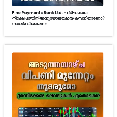
Fino Payments Bank Ltd. – ദീർഘകാല
നിക്ഷേപത്തിന് അനുയോജ്യമായ കമ്പനിയാണോ?
സമഗ്ര വിശകലനം