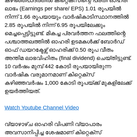
കഴിഞ്ഞപാദത്തിൽ കിറ്റെക്സിന്റെ പ്രതി ഓഹരി
ലാഭം (Earnings per share/ EPS) 1.01 രൂപയിൽ
നിന്ന് 1.66 രൂപയായും വാർഷികാടിസ്ഥാനത്തിൽ
2.85 രൂപയിൽ നിന്ന് 6.95 രൂപയിലേക്കും
മെച്ചപ്പെട്ടിട്ടുണ്ട്. മികച്ച പ്രവർത്തന ഫലത്തിന്റെ
പശ്ചാത്തലത്തിൽ ഓഹരി ഉടമകൾക്ക് ബോർഡ്
ഓഫ് ഡയറക്ടേഴ്സ് ഓഹരിക്ക് 0.50 രൂപ വീതം
അന്തിമ ലാഭവിഹിതം (final dividend) ചെയ്തിട്ടുണ്ട്.
10 വർഷം മുമ്പ് 442 കോടി രൂപയായിരുന്ന
വാർഷിക വരുമാനമാണ് കിറ്റെക്സ്
കഴിഞ്ഞവർഷം 1,000 കോടി രൂപയ്ക്ക് മുകളിലേക്ക്
ഉയർത്തിയത്.
Watch Youtube Channel Video
വ്യാഴാഴ്ച ഓഹരി വിപണി വ്യാപാരം
അവസാനിപ്പിച്ച ശേഷമാണ് കിറ്റെക്സ്