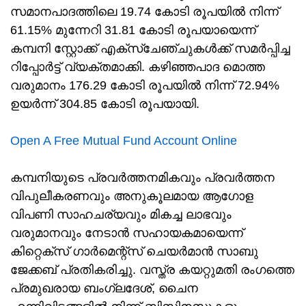
സമാനപാദത്തിലെ 19.74 കോടി രൂപയിൽ നിന്ന്
61.15% മുന്നേറി 31.81 കോടി രൂപയായെന്ന്
കമ്പനി സ്റ്റോക്ക് എക്സ്ചേഞ്ചുകൾക്ക് സമർപ്പിച്ച
റിപ്പോർട്ട് വ്യക്തമാക്കി. കഴിഞ്ഞപാദ മൊത്ത
വരുമാനം 176.29 കോടി രൂപയിൽ നിന്ന് 72.94%
ഉയർന്ന് 304.85 കോടി രൂപയായി.
Open A Free Mutual Fund Account Online
കമ്പനിയുടെ പ്രവർത്തനമികവും പ്രവർത്തന
വിപുലീകരണവും അനുകൂലമായ ആഗോള
വിപണി സാഹചര്യവും മികച്ച ലാഭവും
വരുമാനവും നേടാൻ സഹായകമായെന്ന്
കിറ്റെക്സ് ഗാർമെന്റ്സ് ചെയർമാൻ സാബു
ജേക്കബ് പ്രതികരിച്ചു. വസ്ത്ര കയറ്റുമതി രംഗത്തെ
പ്രമുഖരായ ബംഗ്ലദേശ്, ചൈന