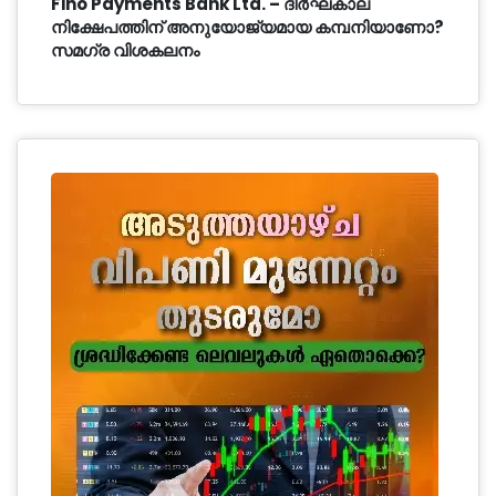
Fino Payments Bank Ltd. – ദീർഘകാല
നിക്ഷേപത്തിന് അനുയോജ്യമായ കമ്പനിയാണോ?
സമഗ്ര വിശകലനം