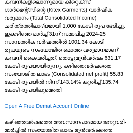
കമ്പനികളിലൊന്നുമായ കിറ്റെക്സ്
ഗാർമെന്റ്സിന്റെ (Kitex Garments) വാർഷിക
വരുമാനം (Total Consolidated Income)
ചരിത്രത്തിലാദ്യമായി 1,000 കോടി രൂപ ഭേദിച്ചു.
ഇക്കഴിഞ്ഞ മാർച്ച് 31ന് സമാപിച്ച 2024-25
സാമ്പത്തിക വർഷത്തിൽ 1001.34 കോടി
രൂപയുടെ സംയോജിത മൊത്ത വരുമാനമാണ്
കമ്പനി കൈവരിച്ചത്. തൊട്ടുമുൻവർഷം 631.17
കോടി രൂപയായിരുന്നു. കഴിഞ്ഞവർഷത്തെ
സംയോജിത ലാഭം (Consolidated net profit) 55.83
കോടി രൂപയിൽ നിന്ന് 143.14% കുതിച്ച് 135.74
കോടി രൂപയിലുമെത്തി
Open A Free Demat Account Online
കഴിഞ്ഞവർഷത്തെ അവസാനപാദമായ ജനുവരി-
മാർച്ചിൽ സംയോജിത ലാഭം മുൻവർഷത്തെ