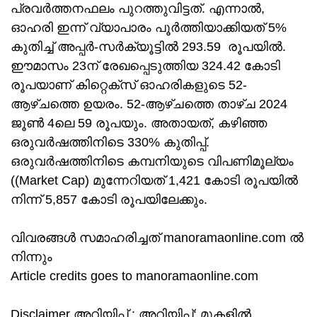
പ്രവർത്തനഫലം പുറത്തുവിട്ടത്. എന്നാൽ,
ഓഹരി ഇന്ന് വ്യാപാരം പൂർത്തിയാക്കിയത് 5%
കുതിച്ച് അപ്പർ-സർക്യൂട്ടിൽ 293.59 രൂപയിൽ.
ഈമാസം 23ന് രേഖപ്പെടുത്തിയ 324.42 കോടി
രൂപയാണ് കിറ്റെക്സ് ഓഹരികളുടെ 52-
ആഴ്ചത്തെ ഉയരം. 52-ആഴ്ചത്തെ താഴ്ച 2024
ജൂൺ 4ലെ 59 രൂപയും. അതായത്, കഴിഞ്ഞ
ഒരുവർഷത്തിനിടെ 330% കുതിപ്പ്.
ഒരുവർഷത്തിനിടെ കമ്പനിയുടെ വിപണിമൂല്യം
((Market Cap) മുന്നേറിയത് 1,421 കോടി രൂപയിൽ
നിന്ന് 5,857 കോടി രൂപയിലേക്കും.
വിവരങ്ങൾ സമാഹരിച്ചത് manoramaonline.com ൽ
നിന്നും
Article credits goes to manoramaonline.com
Disclaimer അറിയിപ്പ് : അറിയിപ്പ്: മുകളില്‍