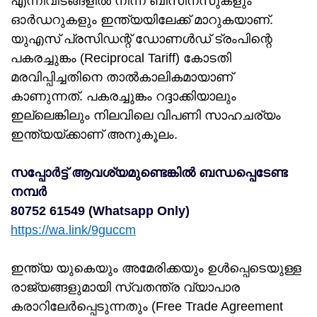
എന്നിവിടങ്ങളിൽ നിന്ന് ബിസിനസുകളും
ഓർഡറുകളും ഇന്ത്യയിലേക്ക് മാറുകയാണ്.
യുഎസ് പ്രസിഡന്റ് ഡോണൾഡ് ട്രംപിന്റെ
പകരച്ചുങ്കം (Reciprocal Tariff) കോടതി
മരവിപ്പിച്ചതിനെ താൽകാലികമായാണ്
കാണുന്നത്. പകരച്ചുങ്കം റദ്ദാക്കിയാലും
ഇല്ലെങ്കിലും നിലവിലെ വിപണി സാഹചര്യം
ഇന്ത്യയ്ക്കാണ് അനുകൂലം.
സപ്പോർട്ട് ആവശ്യമുണ്ടെങ്കിൽ ബന്ധപ്പെടേണ്ട
നമ്പർ
80752 61549 (Whatsapp Only)
https://wa.link/9guccm
ഇന്ത്യ യുകെയും അമേരിക്കയും ഉൾപ്പെടെയുള്ള
രാജ്യങ്ങളുമായി സ്വതന്ത്ര വ്യാപാര
കരാറിലേർപ്പെടുന്നതും (Free Trade Agreement