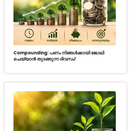
Compounding: പണം നിങ്ങൾക്കായി ജോലി
ചെയ്യാൻ തുടങ്ങുന്ന ദിവസം!