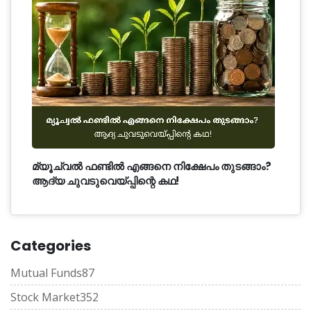
മ്യൂച്വൽ ഫണ്ടിൽ എങ്ങനെ നിക്ഷേപം തുടങ്ങാം?
ആദ്യ ചുവടുവെയ്പ്പിന്റെ കഥ!
Categories
Mutual Funds
87
Stock Market
352