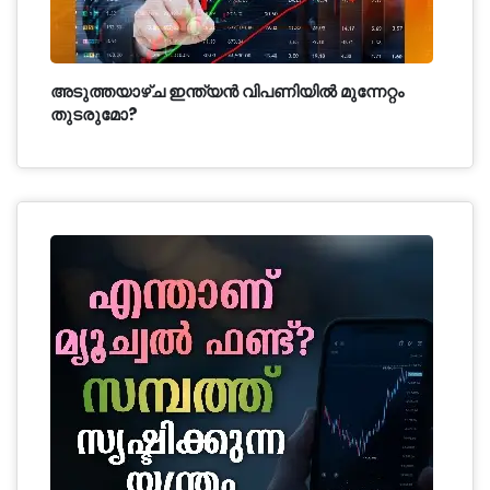
അടുത്തയാഴ്ച ഇന്ത്യൻ വിപണിയിൽ മുന്നേറ്റം
തുടരുമോ?