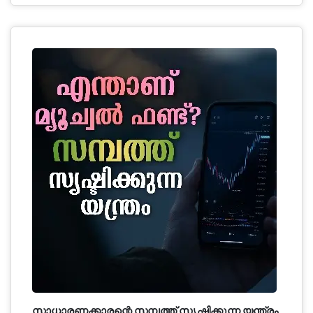
സാധാരണക്കാരന്റെ സമ്പത്ത് സൃഷ്ടിക്കുന്ന യന്ത്രം