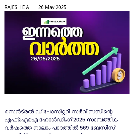
RAJESH E A
26 May 2025
സെൻട്രൽ ഡിപോസിറ്ററി സർവീസസിന്റെ
എഫ്‌ഐഐ ഹോൾഡിംഗ് 2025 സാമ്പത്തിക
വർഷത്തെ നാലാം പാദത്തിൽ 569 ബേസിസ്