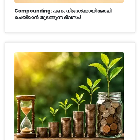
Compounding: പണം നിങ്ങൾക്കായി ജോലി
ചെയ്യാൻ തുടങ്ങുന്ന ദിവസം!