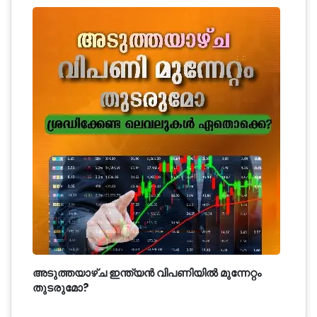
അടുത്തയാഴ്ച ഇന്ത്യൻ വിപണിയിൽ മുന്നേറ്റം
തുടരുമോ?