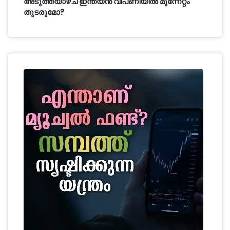
അടുത്തയാഴ്ച ഇന്ത്യൻ വിപണിയിൽ മുന്നേറ്റം
തുടരുമോ?