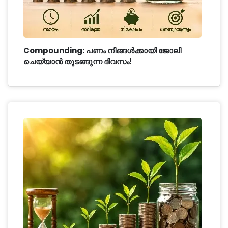
Compounding: പണം നിങ്ങൾക്കായി ജോലി
ചെയ്യാൻ തുടങ്ങുന്ന ദിവസം!