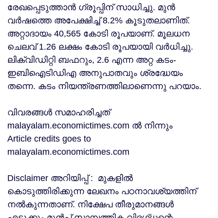
രേഖപ്പെടുത്താന്‍ ഗ്രൂപ്പിന് സാധിച്ചു. മുന്‍
വര്‍ഷത്തെ അപേക്ഷിച്ച് 8.2% കൂടുതലാണിത്.
അറ്റാദായം 40,565 കോടി രൂപയാണ്. മൂലധന
ചെലവ് 1.26 ലക്ഷം കോടി രൂപയായി വര്‍ധിച്ചു.
ലിക്വിഡിറ്റി ബഫറും, 2.6 എന്ന അറ്റ കടം-
ഇബിഐടിഡിഎ അനുപാതവും ശ്രദ്ധേയം
തന്നെ. കടം നിയന്ത്രണത്തിലാണെന്നു പറയാം.
വിവരങ്ങൾ സമാഹരിച്ചത്
malayalam.economictimes.com ൽ നിന്നും
Article credits goes to
malayalam.economictimes.com
Disclaimer അറിയിപ്പ് : മുകളില്‍
കൊടുത്തിരിക്കുന്ന ലേഖനം പഠനാവശ്യത്തിന്
നൽകുന്നതാണ്. നിക്ഷേപ തീരുമാനങ്ങള്‍
എടുക്കും മുന്‍പ് സാമ്പത്തിക വിദഗ്ധന്റെ