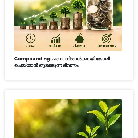
Compounding: പണം നിങ്ങൾക്കായി ജോലി
ചെയ്യാൻ തുടങ്ങുന്ന ദിവസം!