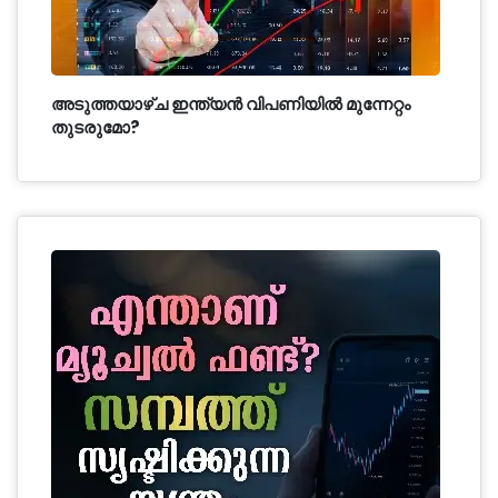
അടുത്തയാഴ്ച ഇന്ത്യൻ വിപണിയിൽ മുന്നേറ്റം
തുടരുമോ?