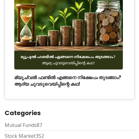
മ്യൂച്വൽ ഫണ്ടിൽ എങ്ങനെ നിക്ഷേപം തുടങ്ങാം?
ആദ്യ ചുവടുവെയ്പ്പിന്റെ കഥ!
Categories
Mutual Funds
87
Stock Market
352