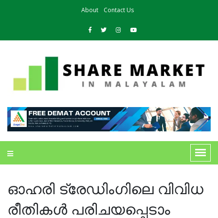
About
Contact Us
ഓഹരി ട്രേഡിംഗിലെ വിവിധ
രീതികള്‍ പരിചയപ്പെടാം