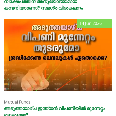
നിക്ഷേപത്തിന് അനുയോജ്യമായ
കമ്പനിയാണോ? സമഗ്ര വിശകലനം
14 Jun 2026
Mutual Funds
അടുത്തയാഴ്ച ഇന്ത്യൻ വിപണിയിൽ മുന്നേറ്റം
തുടരുമോ?