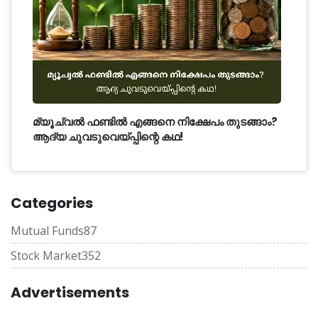
മ്യൂച്വൽ ഫണ്ടിൽ എങ്ങനെ നിക്ഷേപം തുടങ്ങാം?
ആദ്യ ചുവടുവെയ്പ്പിന്റെ കഥ!
Categories
Mutual Funds
87
Stock Market
352
Advertisements