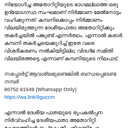
നിയോഗിച്ച അതോറിറ്റിയുടെ ഭാഗമല്ലാത്ത ഒരു
ഉദ്യോഗസ്ഥ സംഘമാണ് നിർമ്മാണ മേൽനോട്ടം
വഹിക്കുന്നത്. കമ്പനിക്കൊപ്പം നിർമ്മാണം
വിലയിരുത്തുന്ന ദേശീയപാതാ അതോറിറ്റിക്കും
തകർച്ചയിൽ പങ്കുണ്ട് എന്നർത്ഥം. എന്നാൽ കരാർ
കമ്പനി തകർച്ചയെക്കുറിച്ച് ഇതേ വരെ
വിശദീകരണം നൽകിയിട്ടില്ല. വിദഗ്ജ സമിതി
വിലയിരത്തട്ടെ എന്നാണ് കമ്പനിയുടെ നിലപാട്.
സപ്പോർട്ട് ആവശ്യമുണ്ടെങ്കിൽ ബന്ധപ്പെടേണ്ട
നമ്പർ
80752 61549 (Whatsapp Only)
https://wa.link/9guccm
എന്നാൽ ദേശീയ പാതയുടെ രൂപകൽപ്പന
നിർവ്വഹിച്ച ദേശീയപാതാ അതോറിറ്റി