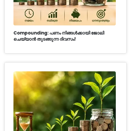
Compounding: പണം നിങ്ങൾക്കായി ജോലി
ചെയ്യാൻ തുടങ്ങുന്ന ദിവസം!