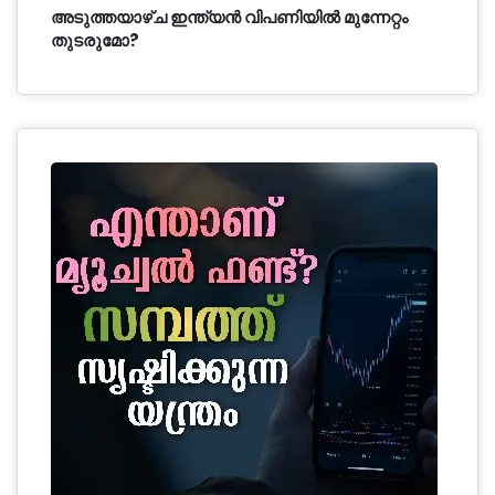
അടുത്തയാഴ്ച ഇന്ത്യൻ വിപണിയിൽ മുന്നേറ്റം
തുടരുമോ?